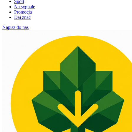
Sport
Na sygnale
Promocja
Daj znać
Napisz do nas